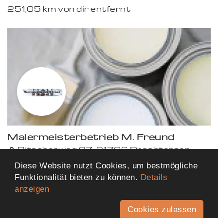
251,05 km von dir entfernt
Premium
Malermeisterbetrieb M. Freund
Premium
Ritscherweg 27, 21706 Drochtersen
295,96 km von dir entfernt
Diese Website nutzt Cookies, um bestmögliche
Funktionalität bieten zu können.
Details
anzeigen
Mehr Ergebnisse anzeigen
Cookies zulassen