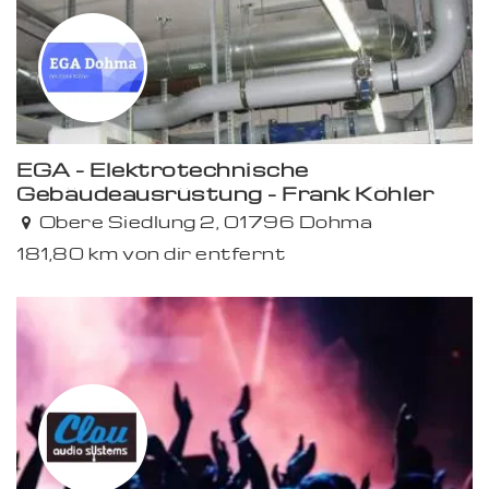
EGA - Elektrotechnische
Gebäudeausrüstung - Frank Köhler
Premium
Obere Siedlung 2, 01796 Dohma
181,80 km von dir entfernt