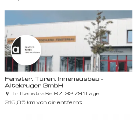
Premium
Fenster, Türen, Innenausbau -
Altekrüger GmbH
Premium
Triftenstraße 87, 32791 Lage
316,05 km von dir entfernt