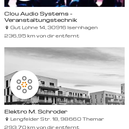
Clou Audio Systems -
Veranstaltungstechnik
Premium
Gut Lohne 14, 30916 Isernhagen
236,95 km von dir entfernt
Elektro M. Schröder
Lengfelder Str. 18, 98660 Themar
293,70 km von dir entfernt