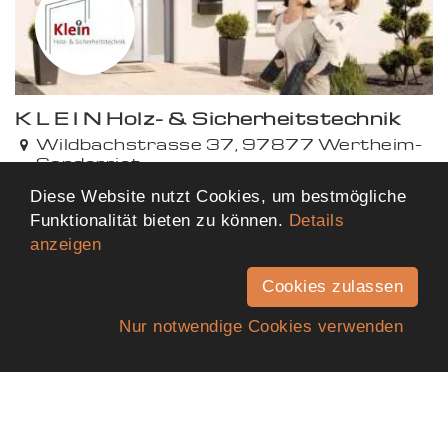
K L E I N Holz- & Sicherheitstechnik
Premium
Wildbachstrasse 37, 97877 Wertheim-
Sonderriet
415,06 km von dir entfernt
Diese Website nutzt Cookies, um bestmögliche
Funktionalität bieten zu können.
Details
anzeigen
Mehr Ergebnisse anzeigen
Cookies zulassen
Nur notwendige Cookies verwenden