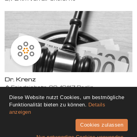
Dr. Krenz
Friedrichstr. 82, 10117 Berlin
0,72 km von dir entfernt
Diese Website nutzt Cookies, um bestmögliche
Funktionalität bieten zu können.
Details
anzeigen
Mehr Ergebnisse anzeigen
Cookies zulassen