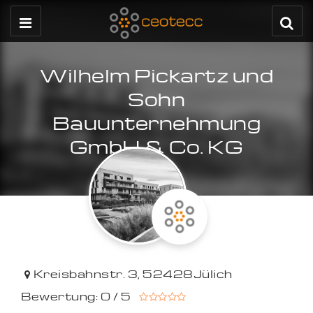
Wilhelm Pickartz und
Sohn
Bauunternehmung
GmbH & Co. KG
Kreisbahnstr. 3
,
52428
Jülich
Bewertung: 0 / 5