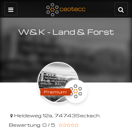
W&K - Land & Forst
Premium!
Heldeweg 12a
,
74743
Seckach
Bewertung: 0 / 5