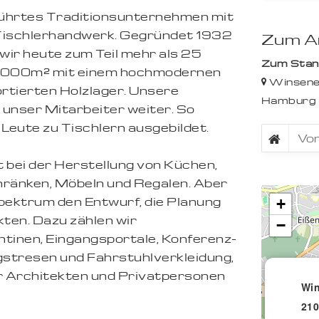
eführtes Traditionsunternehmen mit
 Tischlerhandwerk. Gegründet 1932
Zum An
wir heute zum Teil mehr als 25
Zum Stando
 3.000m² mit einem hochmodernen
Winsene
rtierten Holzlager. Unsere
Hamburg
 unser Mitarbeiter weiter. So
Leute zu Tischlern ausgebildet.
 bei der Herstellung von Küchen,
hränken, Möbeln und Regalen. Aber
ektrum den Entwurf, die Planung
+
ten. Dazu zählen wir
−
inen, Eingangsportale, Konferenz-
tresen und Fahrstuhlverkleidung,
ür Architekten und Privatpersonen
Win
21