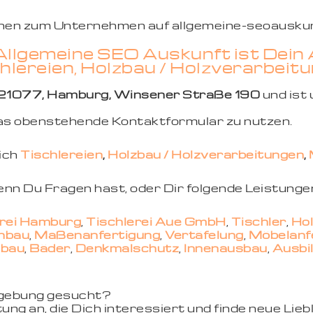
ionen zum Unternehmen auf allgemeine-seoauskun
Allgemeine SEO Auskunft ist Dein
chlereien, Holzbau / Holzverarbei
21077, Hamburg, Winsener Straße 190
und ist
 das obenstehende Kontaktformular zu nutzen.
eich
Tischlereien
,
Holzbau / Holzverarbeitungen
,
wenn Du Fragen hast, oder Dir folgende Leistunge
erei Hamburg
,
Tischlerei Aue GmbH
,
Tischler
,
Ho
nbau
,
Maßenanfertigung
,
Vertäfelung
,
Möbelanf
lbau
,
Bäder
,
Denkmalschutz
,
Innenausbau
,
Ausbi
mgebung gesucht?
ung an, die Dich interessiert und finde neue Li