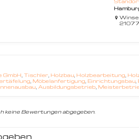
Standort
Hambur
Winse
21077
ue GmbH
,
Tischler
,
Holzbau
,
Holzbearbeitung
,
Hol
ertäfelung
,
Möbelanfertigung
,
Einrichtungsbau
,
Innenausbau
,
Ausbildungsbetrieb
,
Meisterbetri
h keine Bewertungen abgegeben.
bgeben