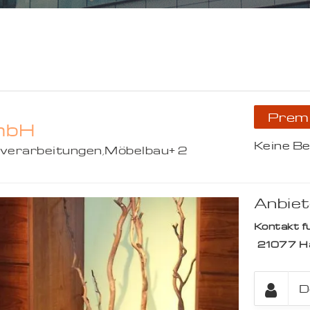
Prem
GmbH
Keine B
zverarbeitungen
,
Möbelbau
+ 2
Anbiet
Kontakt fü
21077
H