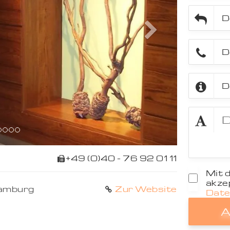
Next
+49 (0)40 - 76 92 01 11
Mit 
akzep
amburg
Zur Website
Date
A