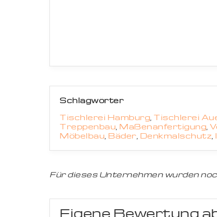
Schlagwörter
Tischlerei Hamburg
,
Tischlerei A
Treppenbau
,
Maßenanfertigung
,
V
Möbelbau
,
Bäder
,
Denkmalschutz
,
Für dieses Unternehmen wurden noc
Eigene Bewertung a