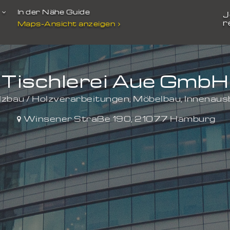
t
In der Nähe Guide
J
r
Maps-Ansicht anzeigen
Tischlerei Aue GmbH
olzbau / Holzverarbeitungen, Möbelbau, Innenau
Winsener Straße 190
,
21077
Hamburg