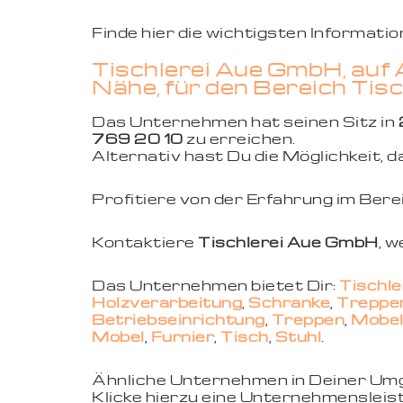
Finde hier die wichtigsten Informat
Tischlerei Aue GmbH, auf 
Nähe, für den Bereich Tis
Das Unternehmen hat seinen Sitz in
769 20 10
zu erreichen.
Alternativ hast Du die Möglichkeit,
Profitiere von der Erfahrung im Ber
Kontaktiere
Tischlerei Aue GmbH
, 
Das Unternehmen bietet Dir:
Tischl
Holzverarbeitung
,
Schränke
,
Treppe
Betriebseinrichtung
,
Treppen
,
Möbe
Möbel
,
Furnier
,
Tisch
,
Stuhl
.
Ähnliche Unternehmen in Deiner U
Klicke hierzu eine Unternehmensleist