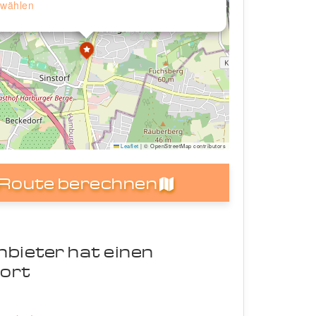
wählen
Leaflet
|
© OpenStreetMap contributors
Route berechnen
nbieter hat einen
ort