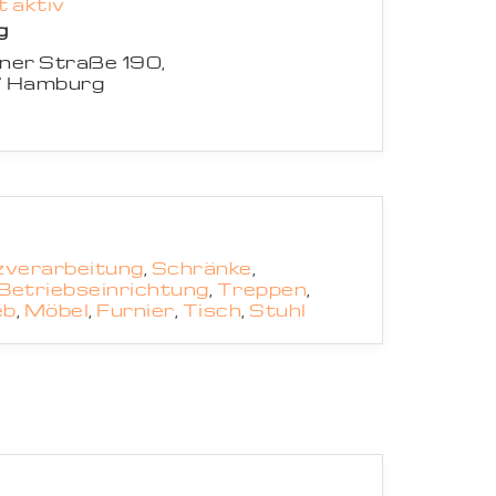
 aktiv
g
ner Straße 190,
 Hamburg
zverarbeitung
,
Schränke
,
Betriebseinrichtung
,
Treppen
,
eb
,
Möbel
,
Furnier
,
Tisch
,
Stuhl