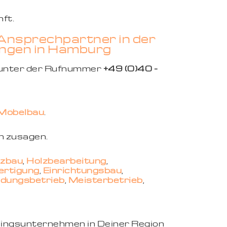
ft.
 Ansprechpartner in der
tungen in Hamburg
 unter der Rufnummer
+49 (0)40 -
Möbelbau
.
n zusagen.
lzbau
,
Holzbearbeitung
,
ertigung
,
Einrichtungsbau
,
ldungsbetrieb
,
Meisterbetrieb
,
eblingsunternehmen in Deiner Region