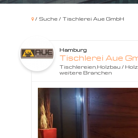
/
Suche /
Tischlerei Aue GmbH
Hamburg
Tischlerei Aue 
Tischlereien
,
Holzbau / Hol
weitere Branchen