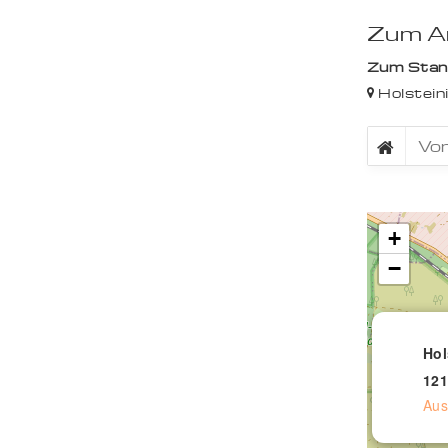
Zum An
Zum Stando
Holstein
+
−
Hol
121
Aus