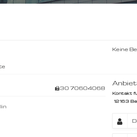
Keine B
te
Anbiet
30 70604068
Kontakt fü
12163
Be
lin