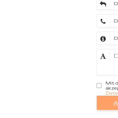
Mit 
akzep
Date
A