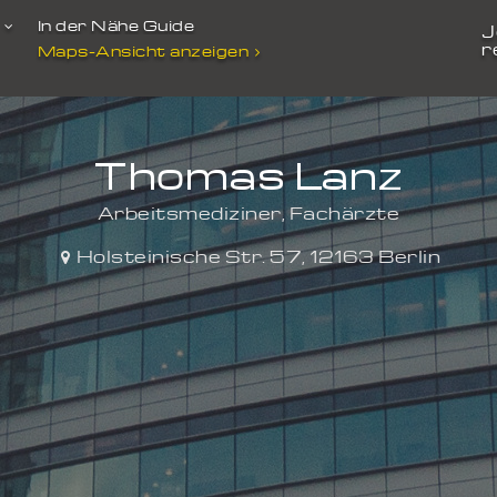
t
In der Nähe Guide
J
r
Maps-Ansicht anzeigen
Thomas Lanz
Arbeitsmediziner, Fachärzte
Holsteinische Str. 57
,
12163
Berlin