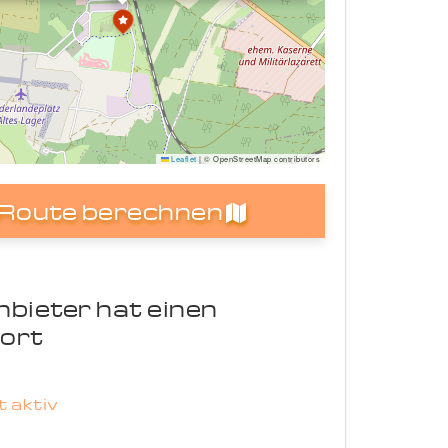
Leaflet
|
© OpenStreetMap contributors
Route berechnen
nbieter hat einen
ort
 aktiv