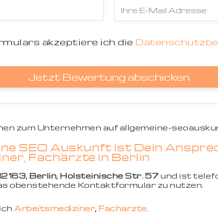
mulars akzeptiere ich die
Datenschutzb
Jetzt Bewertung abschicken
ionen zum Unternehmen auf allgemeine-seoauskun
ne SEO Auskunft ist Dein Ansprec
ner, Fachärzte in Berlin
12163, Berlin, Holsteinische Str. 57
und ist telef
 das obenstehende Kontaktformular zu nutzen.
eich
Arbeitsmediziner
,
Fachärzte
.