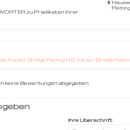
Hauser
Peitin
WÖRTER zu Prädikaten Ihrer
de
,
Kaiser Bridge Railing H2
,
Kaiser Bridge Raili
h keine Bewertungen abgegeben.
bgeben
Ihre Überschrift