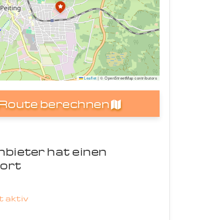
Leaflet
|
© OpenStreetMap contributors
Route berechnen
nbieter hat einen
ort
 aktiv