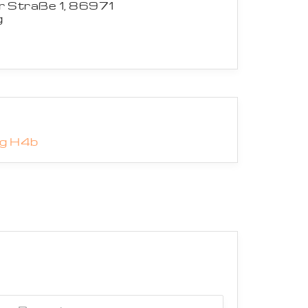
 Straße 1, 86971
g
ng H4b