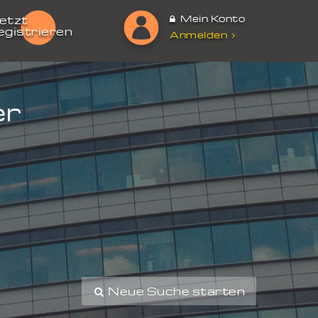
Mein Konto
etzt
egistrieren
Anmelden
er
Neue Suche starten