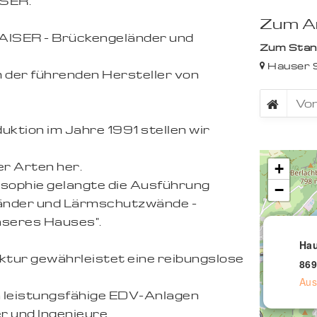
SER.
Zum An
AISER - Brückengeländer und
Zum Stando
Hauser S
m der führenden Hersteller von
uktion im Jahre 1991 stellen wir
r Arten her.
+
osophie gelangte die Ausführung
−
änder und Lärmschutzwände -
nseres Hauses".
Hau
tur gewährleistet eine reibungslose
869
Aus
 leistungsfähige EDV-Anlagen
r und Ingenieure.