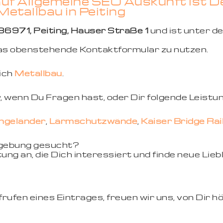
auf Allgemeine SEO Auskunft ist D
Metallbau in Peiting
86971, Peiting, Hauser Straße 1
und ist unter 
 das obenstehende Kontaktformular zu nutzen.
eich
Metallbau
.
r
, wenn Du Fragen hast, oder Dir folgende Leistu
ngeländer
,
Lärmschutzwände
,
Kaiser Bridge Rai
mgebung gesucht?
ung an, die Dich interessiert und finde neue Li
ufen eines Eintrages, freuen wir uns, von Dir hö