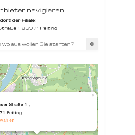
bieter navigieren
rt der Filiale:
traße 1,
86971
Peiting
×
ser Straße 1 ,
71 Peiting
wählen