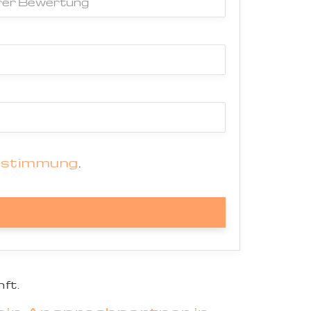
estimmung
.
ft.