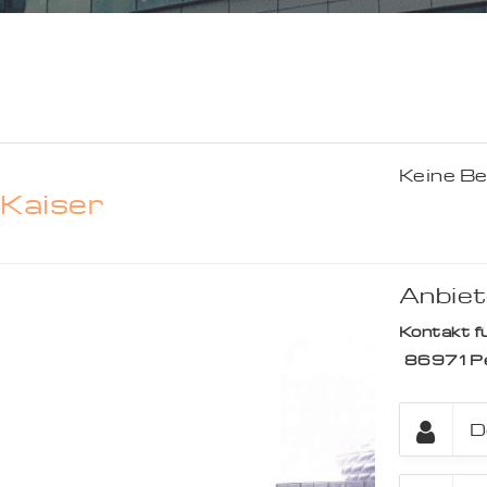
Keine B
Kaiser
Anbiet
Kontakt fü
86971
P