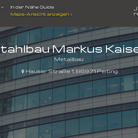
t
In der Nähe Guide
J
r
Maps-Ansicht anzeigen
tahlbau Markus Kais
Metallbau
Hauser Straße 1
,
86971
Peiting