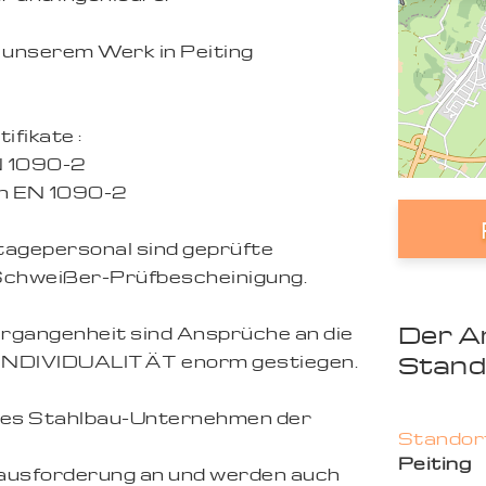
n unserem Werk in Peiting
ifikate :
N 1090-2
h EN 1090-2
agepersonal sind geprüfte
Schweißer-Prüfbescheinigung.
Der A
ergangenheit sind Ansprüche an die
Stand
INDIVIDUALITÄT enorm gestiegen.
rnes Stahlbau-Unternehmen der
Standort
Peiting
ausforderung an und werden auch