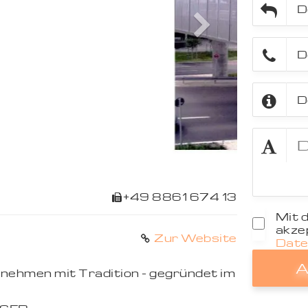
Next
+49 8861 674 13
Mit 
akzep
Zur Website
Date
A
nehmen mit Tradition - gegründet im