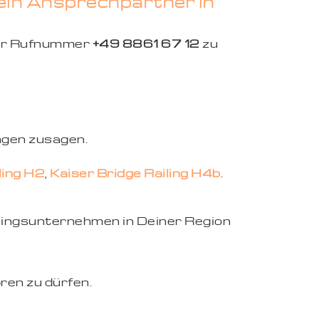
ein Ansprechpartner in
der Rufnummer
+49 8861 67 12
zu
ngen zusagen.
ling H2
,
Kaiser Bridge Railing H4b
.
eblingsunternehmen in Deiner Region
ren zu dürfen.