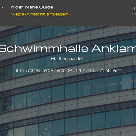
t
In der Nähe Guide
J
r
Maps-Ansicht anzeigen
Schwimmhalle Ankla
Hallenbäder
Bluthslusterstr. 20
,
17389
Anklam