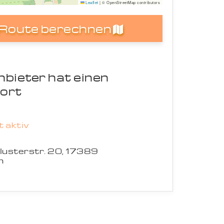
Leaflet
|
© OpenStreetMap contributors
Route berechnen
nbieter hat einen
ort
 aktiv
lusterstr. 20, 17389
m