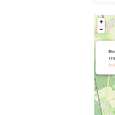
+
−
Blu
173
Aus