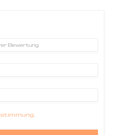
estimmung
.