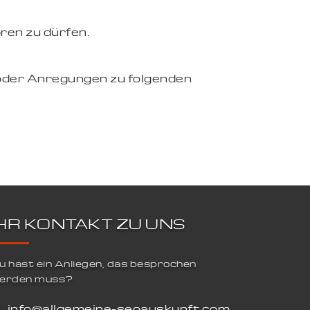
ren zu dürfen.
oder Anregungen zu folgenden
IHR KONTAKT ZU UNS
u hast ein Anliegen, das besprochen
erden muss?
info@allgemeine-seoauskunft.com