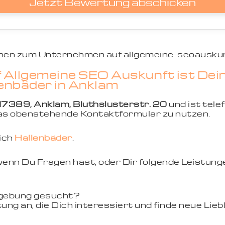
Jetzt Bewertung abschicken
ionen zum Unternehmen auf allgemeine-seoauskun
 Allgemeine SEO Auskunft ist Dei
lenbäder in Anklam
17389, Anklam, Bluthslusterstr. 20
und ist tele
 das obenstehende Kontaktformular zu nutzen.
eich
Hallenbäder
.
 wenn Du Fragen hast, oder Dir folgende Leistung
mgebung gesucht?
ung an, die Dich interessiert und finde neue Li