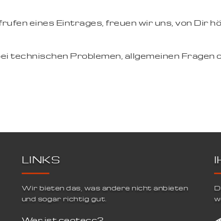
ufen eines Eintrages, freuen wir uns, von Dir hö
bei technischen Problemen, allgemeinen Fragen 
LINKS
Wir bieten das, was andere nicht anbieten
D
und sogar richtig gut.
w
Wer ist ceotecc?