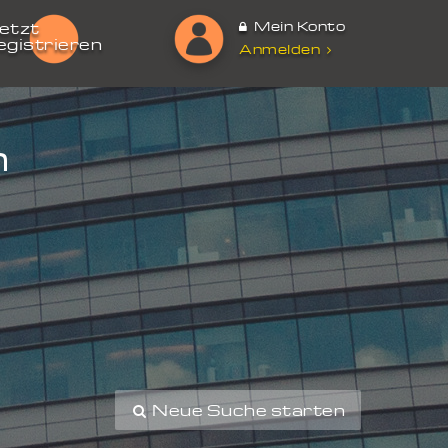
Mein Konto
etzt
egistrieren
Anmelden
m
Neue Suche starten