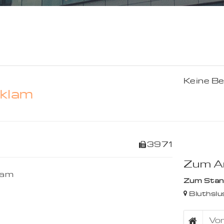
Keine B
klam
3971
Zum An
lam
Zum Stando
Bluthslu