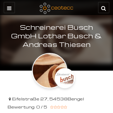
Schreinerei Busch
GmbH Lothar Busch &
Andreas Thiesen
Eifelstraße 27
,
54538
Bengel
Bewertung: 0 / 5