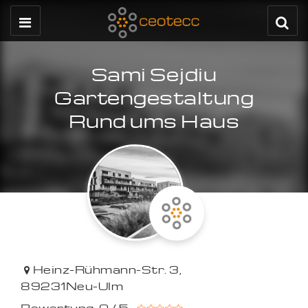
Sami Sejdiu
Gartengestaltung
Rund ums Haus
Heinz-Rühmann-Str. 3
,
89231
Neu-Ulm