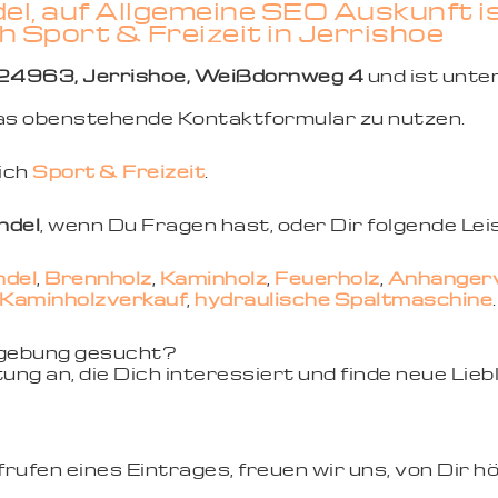
el, auf Allgemeine SEO Auskunft 
ch Sport & Freizeit in Jerrishoe
24963, Jerrishoe, Weißdornweg 4
und ist unt
 das obenstehende Kontaktformular zu nutzen.
eich
Sport & Freizeit
.
ndel
, wenn Du Fragen hast, oder Dir folgende Le
ndel
,
Brennholz
,
Kaminholz
,
Feuerholz
,
Anhänger
Kaminholzverkauf
,
hydraulische Spaltmaschine
.
mgebung gesucht?
ung an, die Dich interessiert und finde neue Li
ufen eines Eintrages, freuen wir uns, von Dir hö