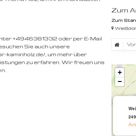
Zum An
Zum Stando
Weißdor
 unter +4946381332 oder per E-Mail
esuchen Sie auch unsere
sr-kaminholz.de/, um mehr über
stungen zu erfahren. Wir freuen uns
en.
+
−
Wei
249
Aus