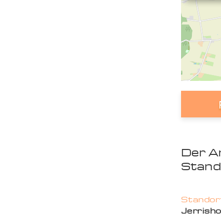
Der A
Stand
Standort
Jerrish