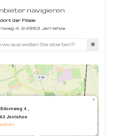
bieter navigieren
rt der Filiale:
nweg 4,
24963
Jerrishoe
×
ßdornweg 4 ,
63 Jerrishoe
wählen