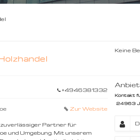
el
Keine B
Holzhandel
Anbiet
+4946381332
Kontakt fü
24963
J
hoe
Zur Website
 zuverlässiger Partner für
hoe und Umgebung. Mit unserem