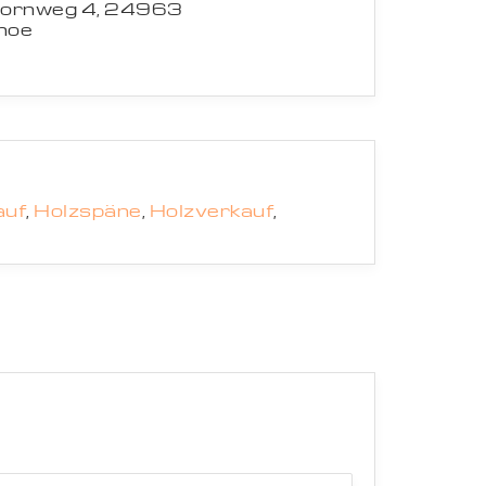
ornweg 4, 24963
hoe
auf
,
Holzspäne
,
Holzverkauf
,