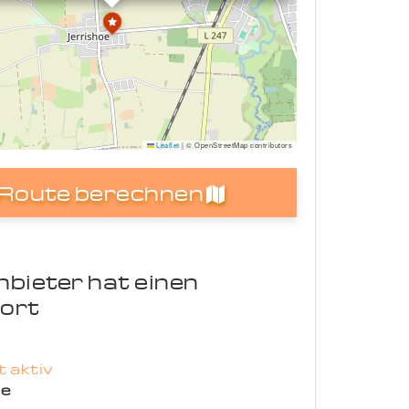
Leaflet
|
© OpenStreetMap contributors
Route berechnen
nbieter hat einen
ort
 aktiv
oe