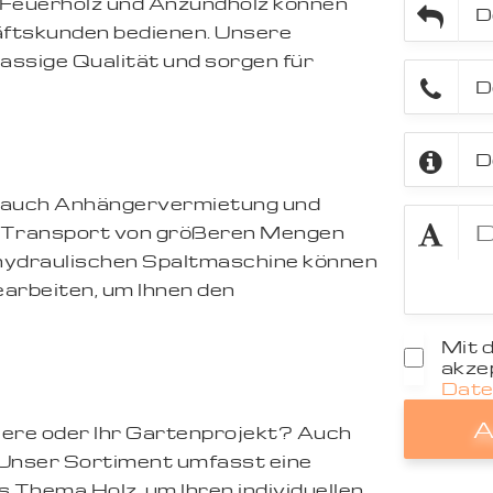
, Feuerholz und Anzündholz können
äftskunden bedienen. Unsere
ssige Qualität und sorgen für
r auch Anhängervermietung und
n Transport von größeren Mengen
 hydraulischen Spaltmaschine können
bearbeiten, um Ihnen den
Mit 
akzep
Date
A
Tiere oder Ihr Gartenprojekt? Auch
. Unser Sortiment umfasst eine
 Thema Holz, um Ihren individuellen