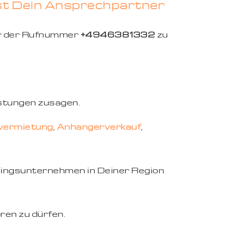
ist Dein Ansprechpartner
er der Rufnummer
+4946381332
zu
istungen zusagen.
vermietung
,
Anhängerverkauf
,
eblingsunternehmen in Deiner Region
ren zu dürfen.