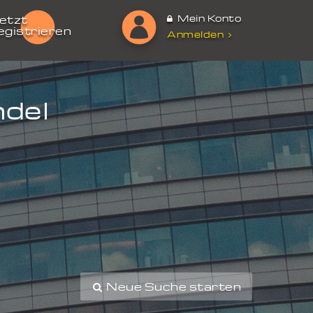
Mein Konto
etzt
egistrieren
Anmelden
ndel
Neue Suche starten