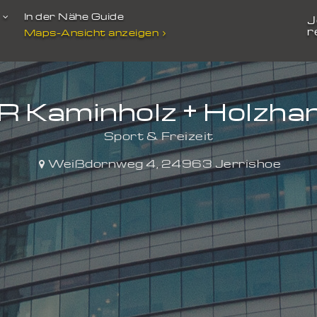
t
In der Nähe Guide
J
r
Maps-Ansicht anzeigen
 Kaminholz + Holzha
Sport & Freizeit
Weißdornweg 4
,
24963
Jerrishoe