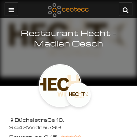
Restaurant Hecht -
Madlen Oesch
Büchelstraße 18
,
9443
Widnau/SG