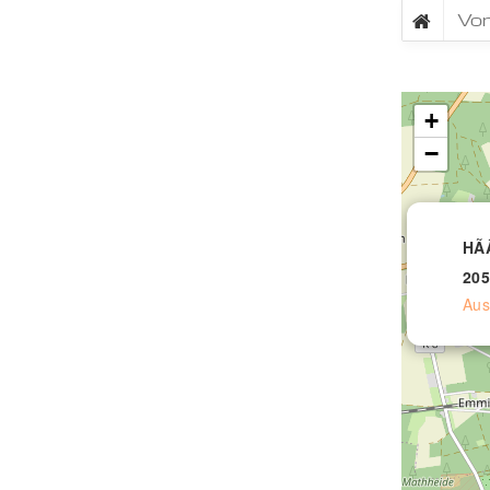
+
−
HÃ
20
Aus