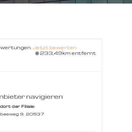
Suche abbrechen
ewertungen.
Jetzt bewerten
233,49km entfernt
bieter navigieren
rt der Filiale:
besweg 9,
20537