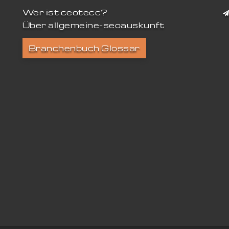
Wer ist ceotecc?
Über allgemeine-seoauskunft
Branchenbuch Glossar