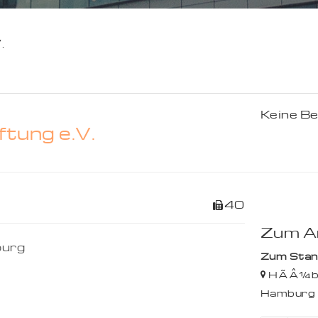
.
Keine B
tung e.V.
40
Zum An
urg
Zum Stando
HÃÂ¼b
Hamburg