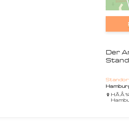
Der A
Stand
Standort
Hambur
HÃÂ¼
Hambu