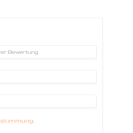
estimmung
.