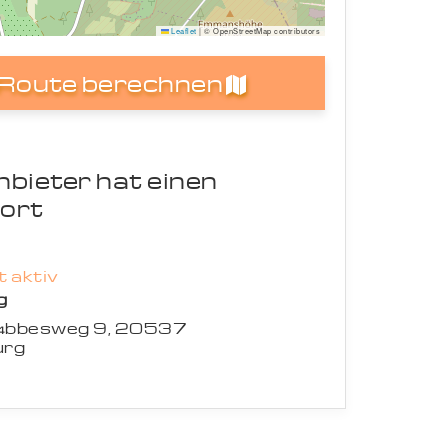
Leaflet
|
© OpenStreetMap contributors
Route berechnen
nbieter hat einen
ort
 aktiv
g
bbesweg 9, 20537
rg