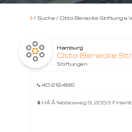
/
Suche /
Otto Benecke Stiftung e.V
Hamburg
Otto Benecke Stif
Stiftungen
40 212486
HÃÂ¼bbesweg 9,
20537
Hamb