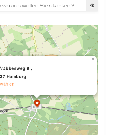
×
Â¼bbesweg 9 ,
537 Hamburg
wählen