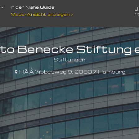
t
In der Nähe Guide
J
r
Maps-Ansicht anzeigen
to Benecke Stiftung e
Stiftungen
HÃÂ¼bbesweg 9
,
20537
Hamburg