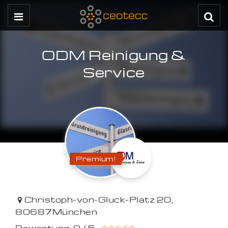
ODM Reinigung &
Service
Premium!
Christoph-von-Gluck-Platz 20
,
80687
München