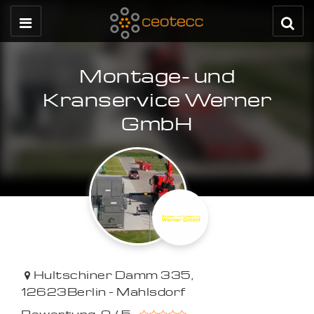
Montage- und
Kranservice Werner
GmbH
Hultschiner Damm 335
,
12623
Berlin - Mahlsdorf