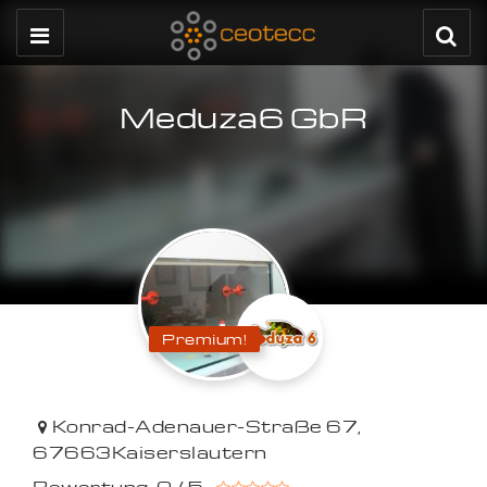
Meduza6 GbR
Premium!
Konrad-Adenauer-Straße 67
,
67663
Kaiserslautern