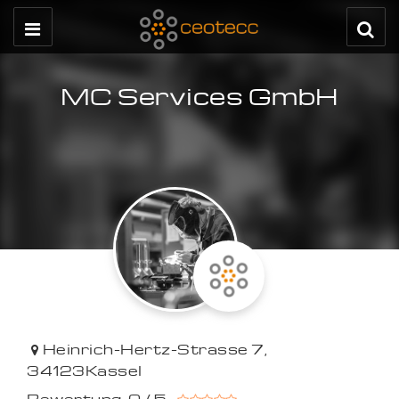
MC Services GmbH
Heinrich-Hertz-Strasse 7
,
34123
Kassel