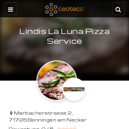
Lindis La Luna Pizza
Service
Marbacherstrasse 2
,
71726
Benningen am Neckar