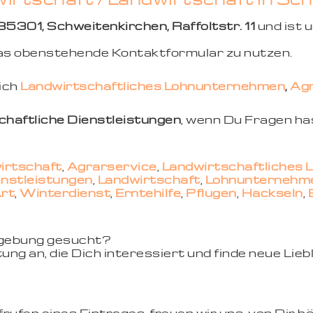
85301, Schweitenkirchen, Raffoltstr. 11
und ist 
 das obenstehende Kontaktformular zu nutzen.
eich
Landwirtschaftliches Lohnunternehmen
,
Agr
chaftliche Dienstleistungen
, wenn Du Fragen ha
irtschaft
,
Agrarservice
,
Landwirtschaftliches
enstleistungen
,
Landwirtschaft
,
Lohnunternehm
Art
,
Winterdienst
,
Erntehilfe
,
Pflügen
,
Häckseln
,
mgebung gesucht?
ung an, die Dich interessiert und finde neue Li