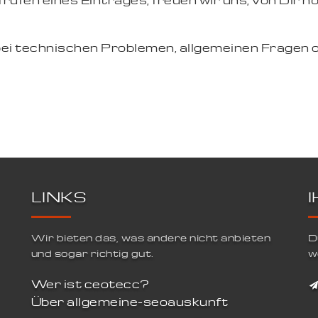
ufen eines Eintrages, freuen wir uns, von Dir hö
bei technischen Problemen, allgemeinen Fragen 
LINKS
Wir bieten das, was andere nicht anbieten
D
und sogar richtig gut.
w
Wer ist ceotecc?
Über allgemeine-seoauskunft