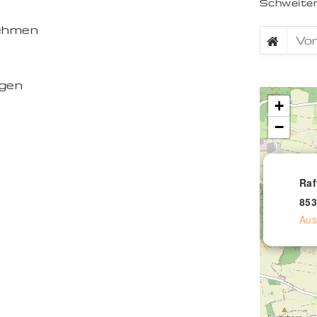
Schweiten
nehmen
ngen
+
−
Raf
853
Aus