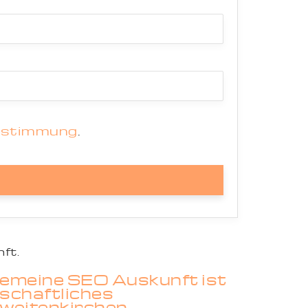
estimmung
.
ft.
lgemeine SEO Auskunft ist
tschaftliches
hweitenkirchen