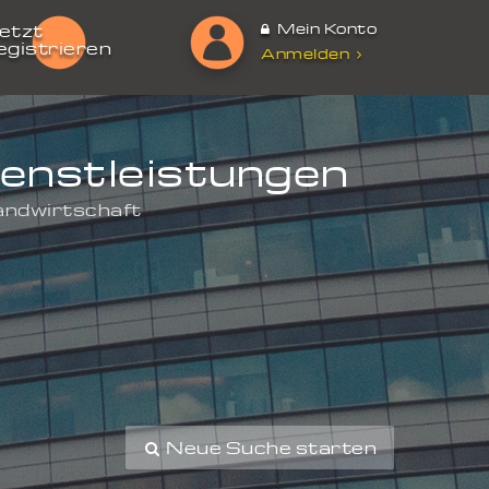
Mein Konto
etzt
egistrieren
Anmelden
ienstleistungen
andwirtschaft
Neue Suche starten