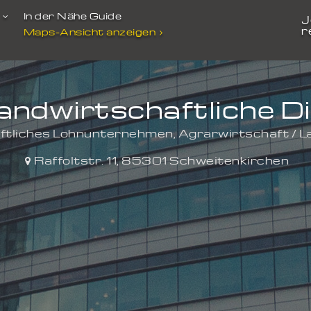
t
In der Nähe Guide
J
r
Maps-Ansicht anzeigen
Landwirtschaftliche D
ftliches Lohnunternehmen, Agrarwirtschaft / L
Raffoltstr. 11
,
85301
Schweitenkirchen