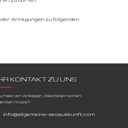
ren zu dürfen.
oder Anregungen zu folgenden
IHR KONTAKT ZU UNS
u hast ein Anliegen, das besprochen
erden muss?
info@allgemeine-seoauskunft.com