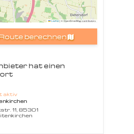
Leaflet
|
© OpenStreetMap contributors
Route berechnen
nbieter hat einen
ort
 aktiv
enkirchen
tstr. 11, 85301
itenkirchen