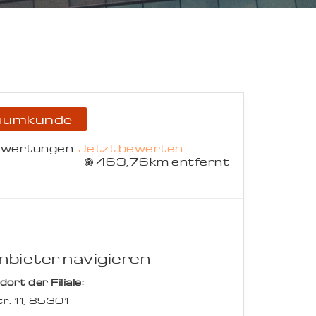
Suche abbrechen
iumkunde
ewertungen.
Jetzt bewerten
463,76km entfernt
bieter navigieren
rt der Filiale:
r. 11,
85301