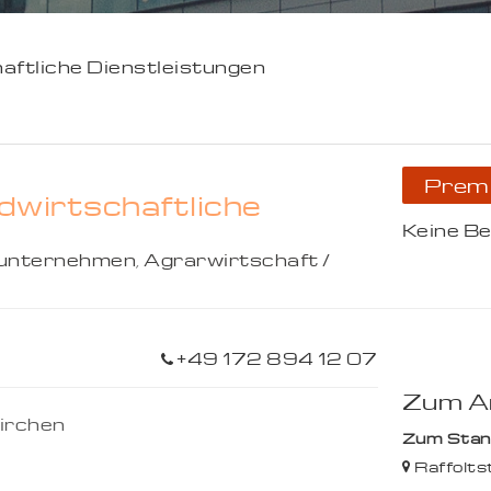
aftliche Dienstleistungen
Prem
dwirtschaftliche
Keine B
nunternehmen
,
Agrarwirtschaft /
+49 172 894 12 07
Zum An
irchen
Zum Stando
Raffoltst