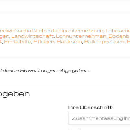
ndwirtschaftliches Lohnunternehmen
,
Lohnarbe
ngen
,
Landwirtschaft
,
Lohnunternehmen
,
Bodenb
t
,
Erntehilfe
,
Pflügen
,
Häckseln
,
Ballen pressen
,
E
h keine Bewertungen abgegeben.
bgeben
Ihre Überschrift