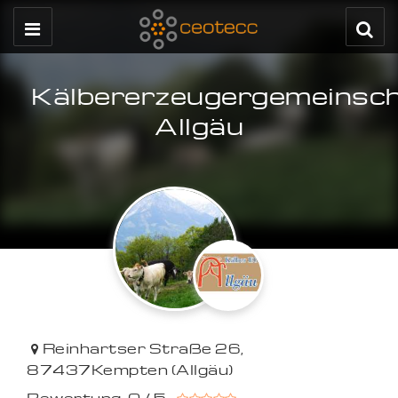
Kälbererzeugergemeinsc
Allgäu
Reinhartser Straße 26
,
87437
Kempten (Allgäu)