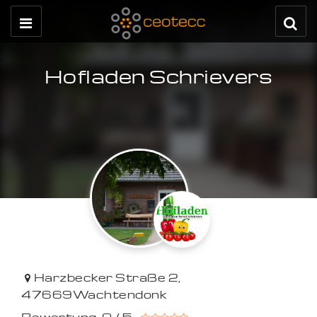
Hofladen Schrievers
Harzbecker Straße 2
,
47669
Wachtendonk