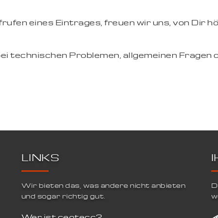
ufen eines Eintrages, freuen wir uns, von Dir hö
bei technischen Problemen, allgemeinen Fragen 
LINKS
Wir bieten das, was andere nicht anbieten
D
und sogar richtig gut.
w
Wer ist ceotecc?