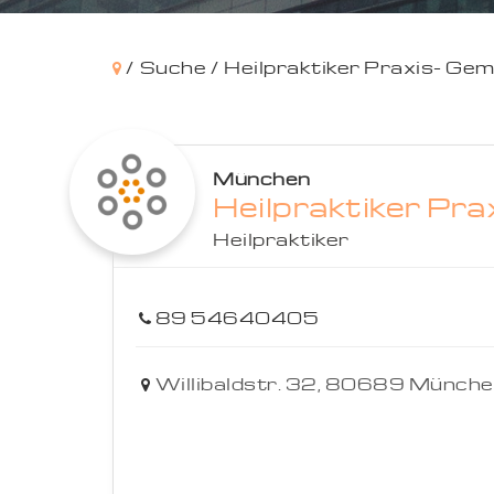
/
Suche /
Heilpraktiker Praxis- Ge
München
Heilpraktiker Pr
Heilpraktiker
89 54640405
Willibaldstr. 32,
80689
Münche