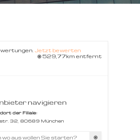
Suche abbrechen
ewertungen.
Jetzt bewerten
529,77km entfernt
bieter navigieren
rt der Filiale:
str. 32,
80689
München