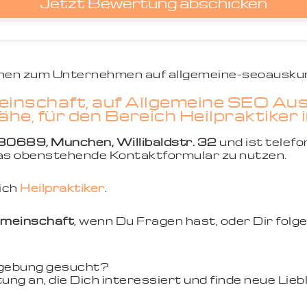
Jetzt Bewertung abschicken
ionen zum Unternehmen auf allgemeine-seoauskun
einschaft, auf Allgemeine SEO Aus
he, für den Bereich Heilpraktiker
80689, München, Willibaldstr. 32
und ist telefo
 das obenstehende Kontaktformular zu nutzen.
eich
Heilpraktiker
.
emeinschaft
, wenn Du Fragen hast, oder Dir fol
mgebung gesucht?
ung an, die Dich interessiert und finde neue Li