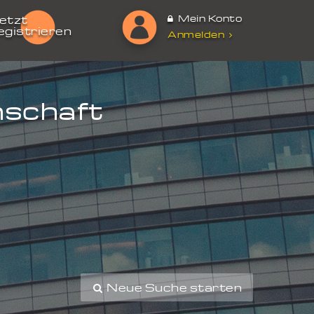
Mein Konto
etzt
egistrieren
Anmelden
nschaft
Neue Suche starten