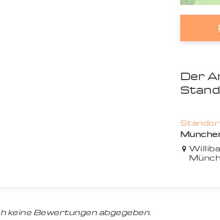
Der A
Stand
Standort
Münche
Willib
Münch
h keine Bewertungen abgegeben.