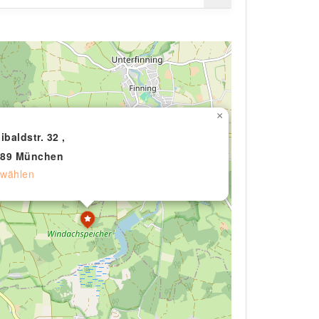
×
libaldstr. 32 ,
689 München
wählen