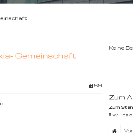
meinschaft
Keine B
axis- Gemeinschaft
89
Zum An
n
Zum Stando
Willibald