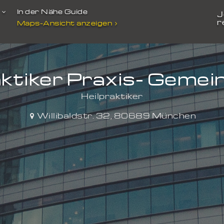
t
In der Nähe Guide
J
r
Maps-Ansicht anzeigen
aktiker Praxis- Gemei
Heilpraktiker
Willibaldstr. 32
,
80689
München