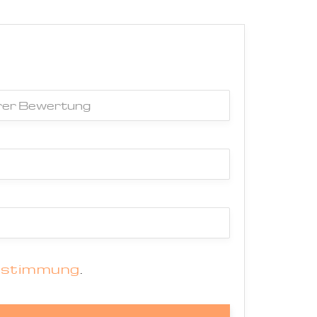
estimmung
.