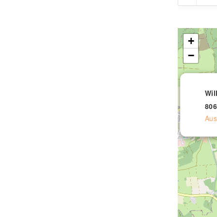
+
−
Wil
80
Aus