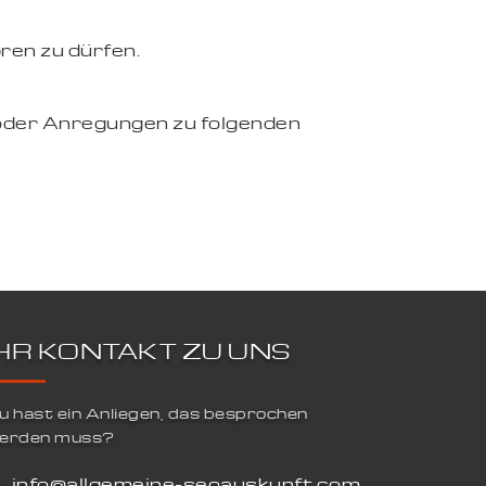
ren zu dürfen.
oder Anregungen zu folgenden
IHR KONTAKT ZU UNS
u hast ein Anliegen, das besprochen
erden muss?
info@allgemeine-seoauskunft.com