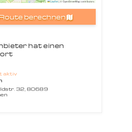
Leaflet
|
© OpenStreetMap contributors
Route berechnen
nbieter hat einen
ort
 aktiv
n
aldstr. 32, 80689
en