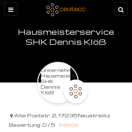
Hausmeisterservice
SHK Dennis Klöß
Alte Poststr. 2
,
17235
Neustrelitz
Bewertung: 0 / 5