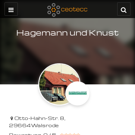
Hagemann und Knust
Otto-Hahn-Str. 8
,
29664
Walsrode