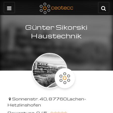
Günter Sikorski
Haustechnik
Sonnenstr. 40
,
87760
Lachen-
Hetzlinshofen