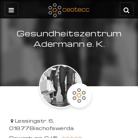
Gesundheitszentrum
Adermann e. K.
Lessingstr. 6
,
01877
Bischofswerda