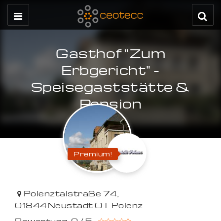
Gasthof "Zum
Erbgericht" -
Speisegaststätte &
Pension
Premium!
Polenztalstraße 74
,
01844
Neustadt OT Polenz