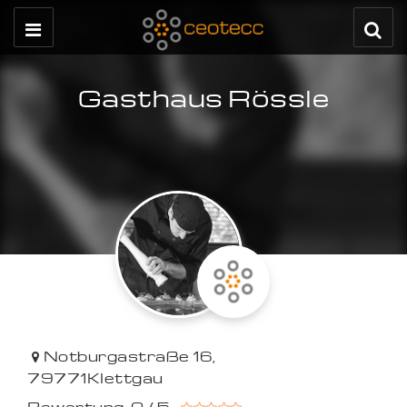
Gasthaus Rössle
Notburgastraße 16
,
79771
Klettgau