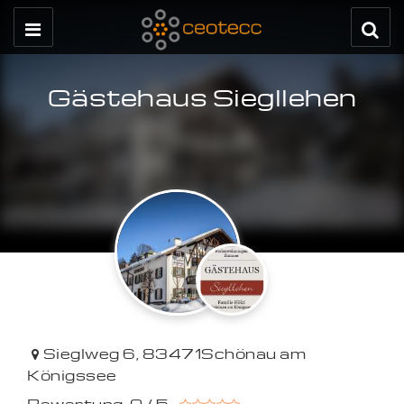
Gästehaus Siegllehen
Sieglweg 6
,
83471
Schönau am
Königssee