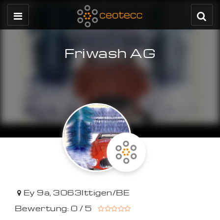
Friwash AG
Ey 9a
,
3063
Ittigen/BE
Bewertung: 0 / 5