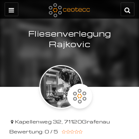
Fliesenverlegung
Rajkovic
Kapellenweg 32
,
71120
Grafenau
Bewertung: 0 / 5