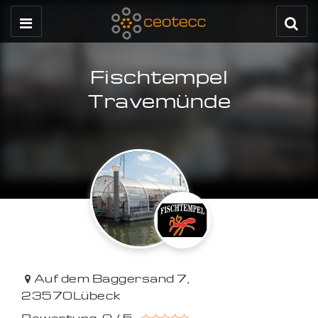
Fischtempel
Travemünde
Auf dem Baggersand 7
,
23570
Lübeck