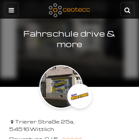
Fahrschule drive &
more
Trierer Straße 25a
,
54516
Wittlich