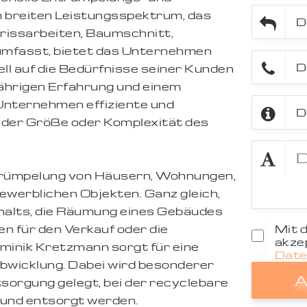
m breiten Leistungsspektrum, das
rissarbeiten, Baumschnitt,
umfasst, bietet das Unternehmen
ll auf die Bedürfnisse seiner Kunden
jährigen Erfahrung und einem
Unternehmen effiziente und
n der Größe oder Komplexität des
trümpelung von Häusern, Wohnungen,
ewerblichen Objekten. Ganz gleich,
halts, die Räumung eines Gebäudes
en für den Verkauf oder die
Mit 
akzep
minik Kretzmann sorgt für eine
Date
Abwicklung. Dabei wird besonderer
A
orgung gelegt, bei der recyclebare
 und entsorgt werden.