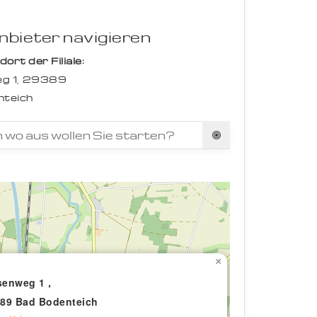
bieter navigieren
rt der Filiale:
g 1,
29389
nteich
×
enweg 1 ,
89 Bad Bodenteich