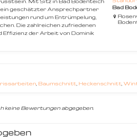
Standort
sstsein. Mit Sitz in Bad Bodenteich
Bad Bod
n ein geschätzter Ansprechpartner
Rosen
stleistungen rund um Entrümpelung,
Boden
hen. Die zahlreichen zufriedenen
 Effizienz der Arbeit von Dominik
rissarbeiten
,
Baumschnitt
,
Heckenschnitt
,
Wint
h keine Bewertungen abgegeben.
bgeben