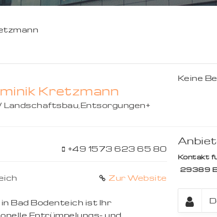
retzmann
Keine B
minik Kretzmann
/ Landschaftsbau
,
Entsorgungen
+
Anbiet
+49 1573 623 65 80
Kontakt fü
29389
B
eich
Zur Website
n Bad Bodenteich ist Ihr
ionelle Entrümpelungs- und