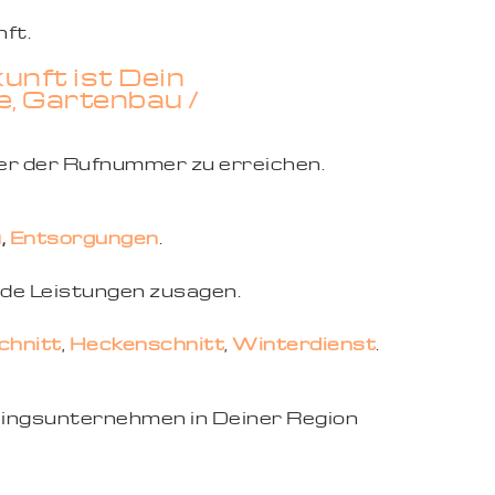
ft.
nft ist Dein
e, Gartenbau /
ter der Rufnummer
zu erreichen.
u
,
Entsorgungen
.
nde Leistungen zusagen.
hnitt
,
Heckenschnitt
,
Winterdienst
.
eblingsunternehmen in Deiner Region