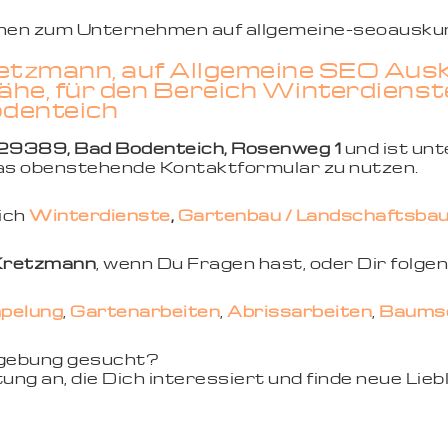
ionen zum Unternehmen auf allgemeine-seoauskun
tzmann, auf Allgemeine SEO Ausku
he, für den Bereich Winterdienst
odenteich
29389, Bad Bodenteich, Rosenweg 1
und ist un
 das obenstehende Kontaktformular zu nutzen.
eich
Winterdienste
,
Gartenbau / Landschaftsba
Kretzmann
, wenn Du Fragen hast, oder Dir folge
pelung
,
Gartenarbeiten
,
Abrissarbeiten
,
Baumsc
mgebung gesucht?
ung an, die Dich interessiert und finde neue Li