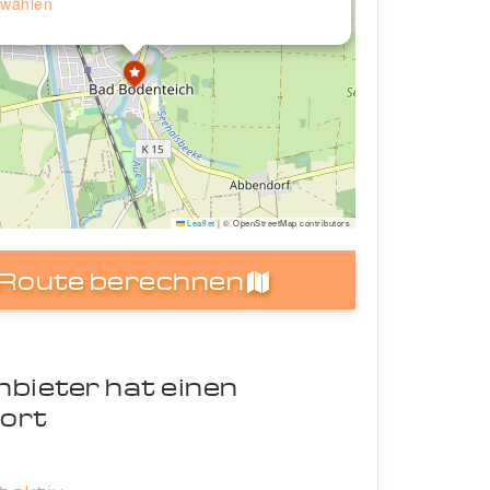
wählen
Leaflet
|
© OpenStreetMap contributors
Route berechnen
nbieter hat einen
ort