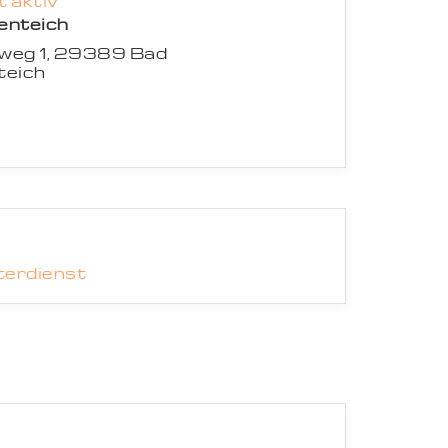
 aktiv
enteich
weg 1, 29389 Bad
teich
erdienst