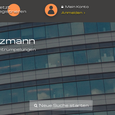
Mein Konto
etzt
egistrieren
Anmelden
tzmann
Entrümpelungen
Neue Suche starten