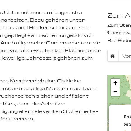
as Unternehmen umfangreiche
Zum An
enarbeiten. Dazu gehören unter
Zum Stando
nitt und Heckenschnitt, die für
Rosenwe
in gepflegtes Erscheinungsbild von
Bad Bode
Auch allgemeine Gartenarbeiten wie
egen von überwucherten Flächen oder
e jeweilige Jahreszeit gehören zum
ren Kernbereich dar. Ob kleine
+
 oder baufällige Mauern  das Team
−
charbeiten sicher und effizient
chtet, dass die Arbeiten
igung aller relevanten Sicherheits-
Ros
ührt werden.
293