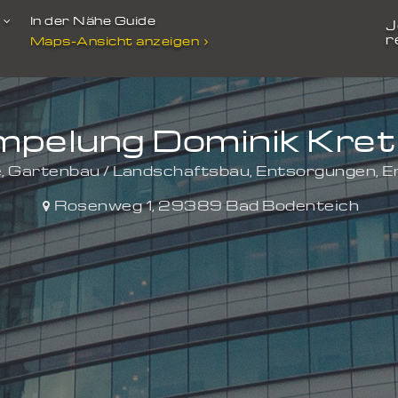
t
In der Nähe Guide
J
r
Maps-Ansicht anzeigen
mpelung Dominik Kre
, Gartenbau / Landschaftsbau, Entsorgungen, 
Rosenweg 1
,
29389
Bad Bodenteich