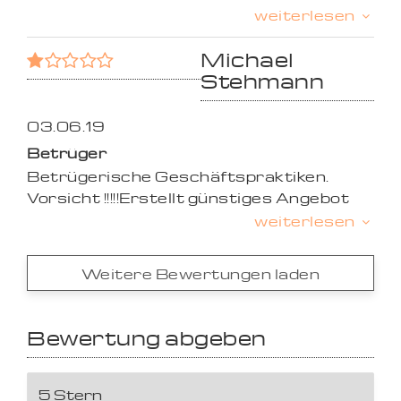
Anwalt.
weiterlesen
Michael
Stehmann
03.06.19
Betrüger
Betrügerische Geschäftspraktiken.
Vorsicht !!!!!Erstellt günstiges Angebot
für Terassenüberdachung bzw.
weiterlesen
Kaltwintergarten.
Kassiert die hohe Anzahlung. Liefert
Weitere Bewertungen laden
dann nur das Metallgestell und führt
keine weiteren Arbeiten mehr aus.
Meldet sich dann einfach nicht mehr...
Bewertung abgeben