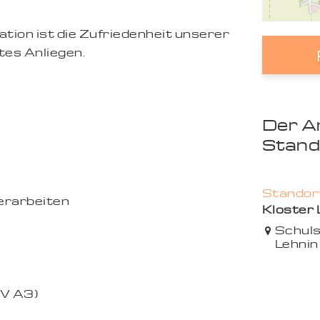
tion ist die Zufriedenheit unserer
es Anliegen.
Der A
Stand
Standort
kerarbeiten
Kloster 
Schuls
Lehnin
GV A3)