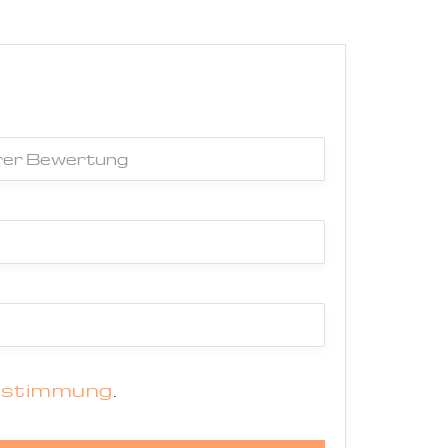
estimmung
.