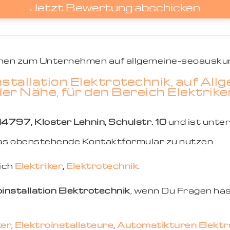
Jetzt Bewertung abschicken
ionen zum Unternehmen auf allgemeine-seoauskun
tallation Elektrotechnik, auf All
r Nähe, für den Bereich Elektriker
14797, Kloster Lehnin, Schulstr. 10
und ist unt
 das obenstehende Kontaktformular zu nutzen.
eich
Elektriker
,
Elektrotechnik
.
nstallation Elektrotechnik
, wenn Du Fragen has
ker
,
Elektroinstallateure
,
Automatiktüren Elekt