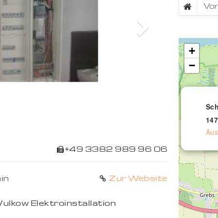
Next
+
−
Sch
147
Aus
+49 3382 989 96 06
in
Zur Website
ulkow Elektroinstallation