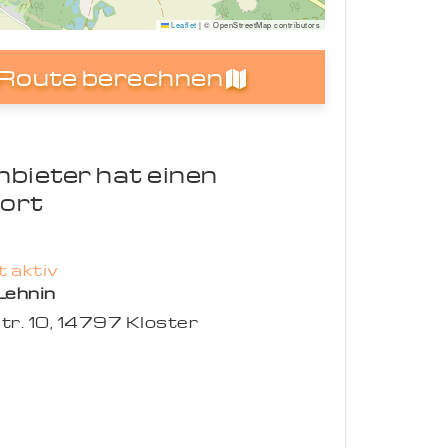
Leaflet
|
© OpenStreetMap contributors
Route berechnen
nbieter hat einen
ort
 aktiv
Lehnin
tr. 10, 14797 Kloster