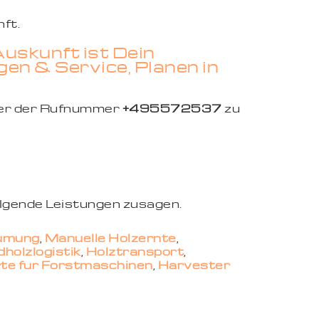
ft.
uskunft ist Dein
en & Service, Planen in
ter der Rufnummer
+495572537
zu
olgende Leistungen zusagen.
umung
,
Manuelle Holzernte
,
holzlogistik
,
Holztransport
,
rte für Forstmaschinen
,
Harvester