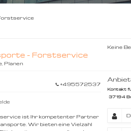
Forstservice
Keine B
orte - Forstservice
e
,
Planen
Anbiet
+495572537
Kontakt fü
37194
B
elde
service ist Ihr kompetenter Partner
ansporte. Wir bieten eine Vielzahl