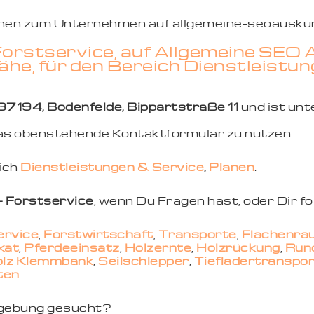
ionen zum Unternehmen auf allgemeine-seoauskun
orstservice, auf Allgemeine SEO A
he, für den Bereich Dienstleistung
37194, Bodenfelde, Bippartstraße 11
und ist un
 das obenstehende Kontaktformular zu nutzen.
eich
Dienstleistungen & Service
,
Planen
.
 Forstservice
, wenn Du Fragen hast, oder Dir f
ervice
,
Forstwirtschaft
,
Transporte
,
Flächenrä
kat
,
Pferdeeinsatz
,
Holzernte
,
Holzrückung
,
Rund
olz Klemmbank
,
Seilschlepper
,
Tiefladertranspo
ten
.
mgebung gesucht?