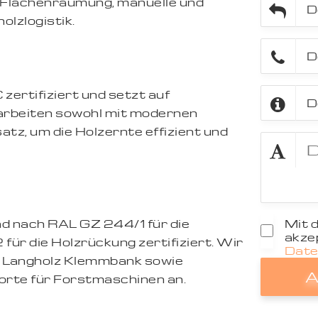
r Flächenräumung, manuelle und
olzlogistik.
ertifiziert und setzt auf
 arbeiten sowohl mit modernen
tz, um die Holzernte effizient und
nd nach RAL GZ 244/1 für die
Mit 
akzep
ür die Holzrückung zertifiziert. Wir
Date
d Langholz Klemmbank sowie
A
orte für Forstmaschinen an.