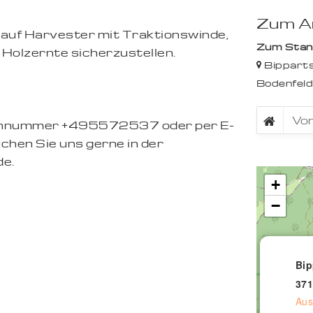
Zum An
 auf Harvester mit Traktionswinde,
Zum Stando
 Holzernte sicherzustellen.
Bipparts
Bodenfel
efonnummer +495572537 oder per E-
chen Sie uns gerne in der
de.
+
−
Bip
371
Aus