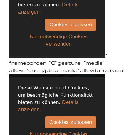
"
frameborder="0" gesture="media"
allow="encrypted-media" allowfullscreen>