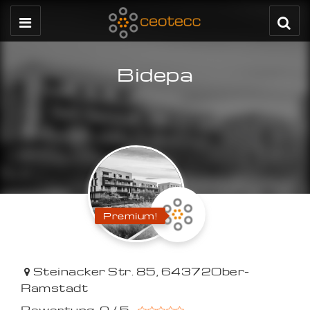
Bidepa
Premium!
Steinacker Str. 85
,
64372
Ober-
Ramstadt