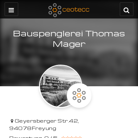
Bauspenglerei Thomas
Mager
Geyersberger Str.42
,
94078
Freyung