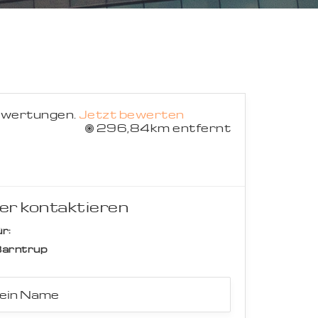
Suche abbrechen
ewertungen.
Jetzt bewerten
296,84km entfernt
er kontaktieren
r:
arntrup