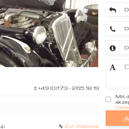
Next
+49 (0)173 - 265 18 19
Mit 
akzep
Date
A
up
Zur Website