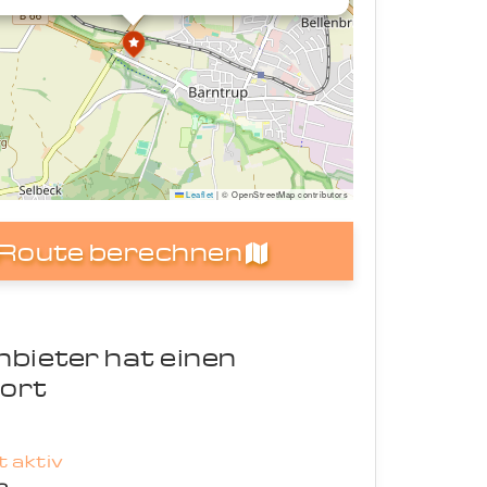
Leaflet
|
© OpenStreetMap contributors
Route berechnen
nbieter hat einen
ort
 aktiv
p