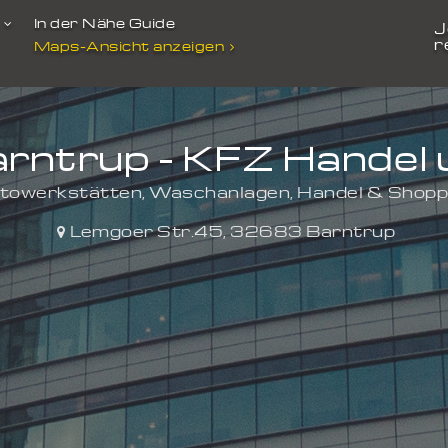
t
In der Nähe Guide
J
r
Maps-Ansicht anzeigen
arntrup - KFZ Handel 
towerkstätten, Waschanlagen, Handel & Shopp
Lemgoer Str.45
,
32683
Barntrup