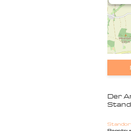
Der A
Stand
Standort
Barntru