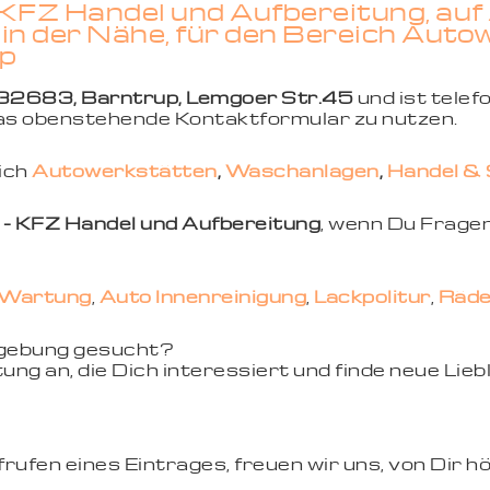
 KFZ Handel und Aufbereitung, au
in der Nähe, für den Bereich Auto
p
32683, Barntrup, Lemgoer Str.45
und ist telef
 das obenstehende Kontaktformular zu nutzen.
eich
Autowerkstätten
,
Waschanlagen
,
Handel & 
 - KFZ Handel und Aufbereitung
, wenn Du Fragen
Wartung
,
Auto Innenreinigung
,
Lackpolitur
,
Räde
mgebung gesucht?
ung an, die Dich interessiert und finde neue Li
ufen eines Eintrages, freuen wir uns, von Dir hö