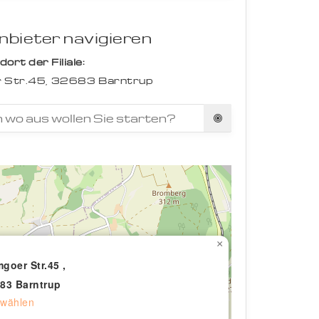
bieter navigieren
rt der Filiale:
 Str.45,
32683
Barntrup
×
goer Str.45 ,
83 Barntrup
wählen