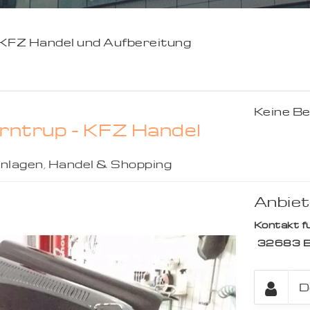
 KFZ Handel und Aufbereitung
Keine B
rntrup - KFZ Handel
nlagen
,
Handel & Shopping
Anbiet
Kontakt fü
32683
B