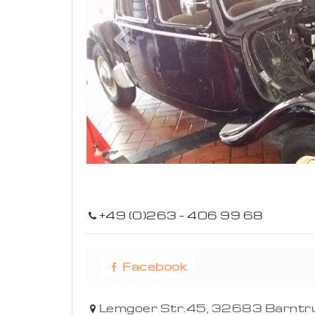
Previous
+49 (0)263 - 406 99 68
Facebook
Lemgoer Str.45,
32683
Barntr