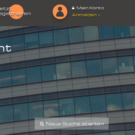
Mein Konto
etzt
egistrieren
Anmelden
nt
Neue Suche starten