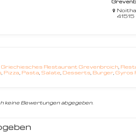
Grevenb
Noitha
41515
,
Griechiesches Restaurant Grevenbroich
,
Rest
s
,
Pizza
,
Pasta
,
Salate
,
Desserts
,
Burger
,
Gyros 
h keine Bewertungen abgegeben.
bgeben