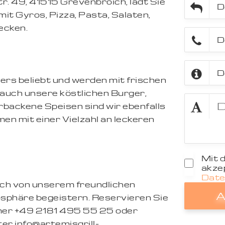
r. 49, 41515 Grevenbroich, lädt Sie
 mit Gyros, Pizza, Pasta, Salaten,
ecken.
ers beliebt und werden mit frischen
 auch unsere köstlichen Burger,
rbackene Speisen sind wir ebenfalls
n mit einer Vielzahl an leckeren
Mit 
akzep
Date
ich von unserem freundlichen
A
sphäre begeistern. Reservieren Sie
mer +49 2181 495 55 25 oder
ter info@artemisgrill-