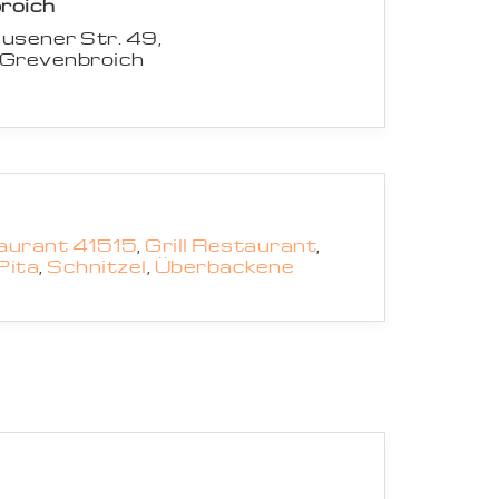
roich
usener Str. 49,
 Grevenbroich
aurant 41515
,
Grill Restaurant
,
Pita
,
Schnitzel
,
Überbackene