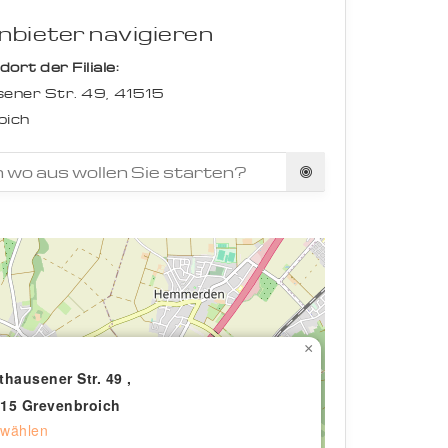
bieter navigieren
rt der Filiale:
ener Str. 49,
41515
oich
×
thausener Str. 49 ,
15 Grevenbroich
wählen