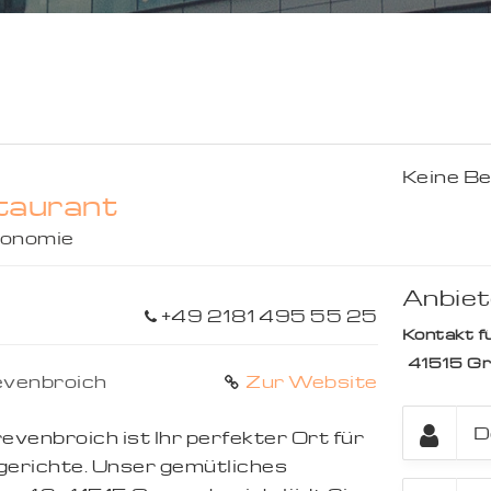
Keine B
staurant
onomie
Anbiet
+49 2181 495 55 25
Kontakt fü
41515
Gr
venbroich
Zur Website
evenbroich ist Ihr perfekter Ort für
lgerichte. Unser gemütliches