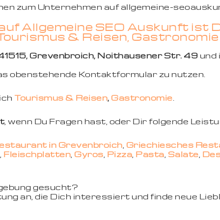
ionen zum Unternehmen auf allgemeine-seoauskun
 auf Allgemeine SEO Auskunft ist 
 Tourismus & Reisen, Gastronomie
41515, Grevenbroich, Noithausener Str. 49
und 
 das obenstehende Kontaktformular zu nutzen.
eich
Tourismus & Reisen
,
Gastronomie
.
t
, wenn Du Fragen hast, oder Dir folgende Leist
estaurant in Grevenbroich
,
Griechiesches Rest
,
Fleischplatten
,
Gyros
,
Pizza
,
Pasta
,
Salate
,
Des
mgebung gesucht?
ung an, die Dich interessiert und finde neue Li