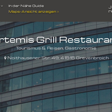
t
In der Nähe Guide
J
r
Maps-Ansicht anzeigen
rtemis Grill Restaura
Tourismus & Reisen, Gastronomie
Noithausener Str. 49
,
41515
Grevenbroich