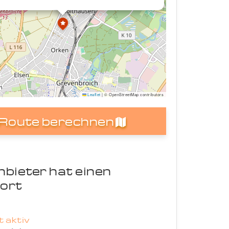
Leaflet
|
© OpenStreetMap contributors
Route berechnen
nbieter hat einen
ort
 aktiv