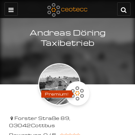
Andreas Döring
Taxibetrieb
Premium!
Forster Straße 89
,
03042
Cottbus