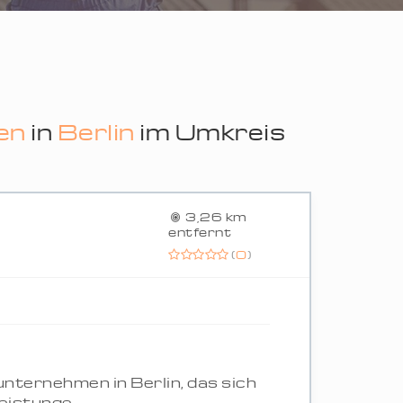
ten
in
Berlin
im Umkreis
3,26 km
entfernt
(
0
)
unternehmen in Berlin, das sich
istunge...