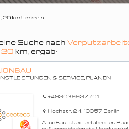
in, 20 km Umkreis
eine Suche nach
Verputzarbei
n
20
km, ergab:
LIONBAU
ENSTLEISTUNGEN & SERVICE, PLANEN
+493039937701
Hochstr. 24, 13357 Berlin
AlionBau ist ein erfahrenes Bau
auf verschiedenste Handwerksle