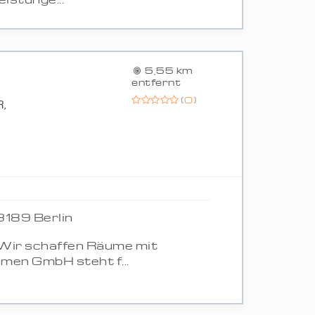
5,55 km
entfernt
(
0
)
,
3189 Berlin
Wir schaffen Räume mit
men GmbH steht f...