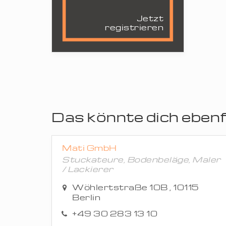
Jetzt
registrieren
Das könnte dich ebenfa
Mati GmbH
Stuckateure, Bodenbeläge, Maler
/ Lackierer
Wöhlertstraße 10B , 10115
Berlin
+49 30 283 13 10