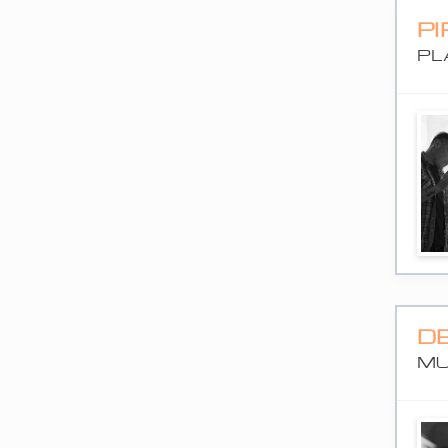
P
PL
D
MU