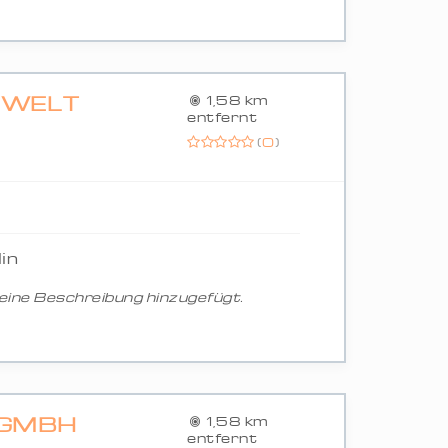
MWELT
1,58 km
entfernt
(
0
)
in
ine Beschreibung hinzugefügt.
 GMBH
1,58 km
entfernt