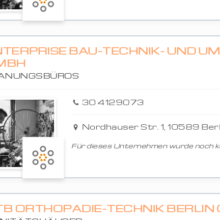
NTERPRISE BAU-TECHNIK- UND U
MBH
ANUNGSBÜROS
30 4129073
Nordhauser Str. 1, 10589 Berl
Für dieses Unternehmen wurde noch ke
TB ORTHOPÄDIE-TECHNIK BERLIN