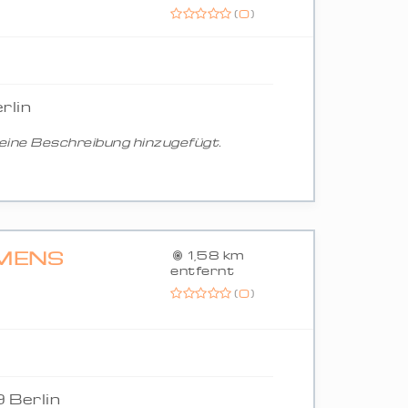
(
0
)
rlin
ine Beschreibung hinzugefügt.
EMENS
1,58 km
entfernt
(
0
)
 Berlin