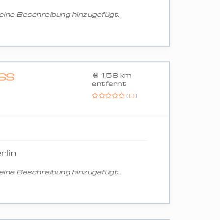
ine Beschreibung hinzugefügt.
 G
1,58 km
entfernt
(
0
)
rlin
ine Beschreibung hinzugefügt.