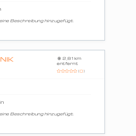
n
ine Beschreibung hinzugefügt.
NIK
2,81 km
entfernt
(
0
)
in
ine Beschreibung hinzugefügt.