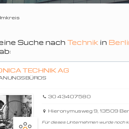
 Umkreis
eine Suche nach
Technik
in
Berl
ab:
ONICA TECHNIK AG
ANUNGSBÜROS
30 43407580
Hieronymusweg 9, 13509 Ber
Für dieses Unternehmen wurde noch ke