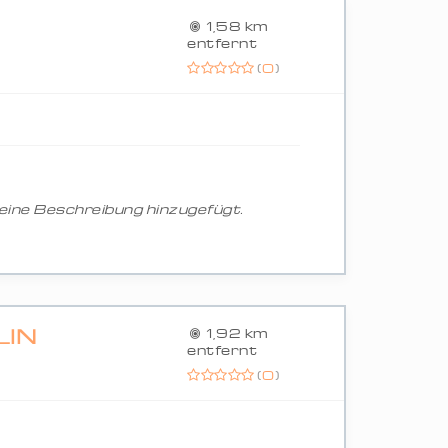
1,58 km
entfernt
(
0
)
ine Beschreibung hinzugefügt.
LIN
1,92 km
entfernt
(
0
)