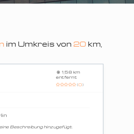
in
im Umkreis von
20
km,
1,58 km
entfernt
(
0
)
lin
ine Beschreibung hinzugefügt.