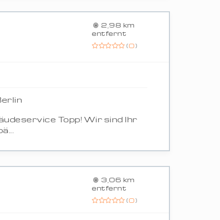
2,98 km
entfernt
(
0
)
erlin
äudeservice Topp! Wir sind Ihr
...
3,06 km
entfernt
(
0
)