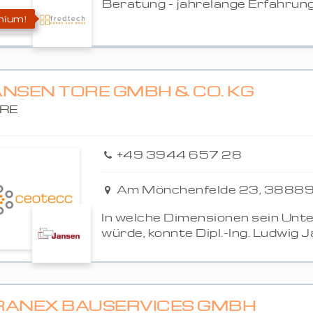
Beratung - jahrelange Erfahrung 
ium!
ANSEN TORE GMBH & CO. KG
RE
+49 3944 657 28
Am Mönchenfelde 23, 38889
In welche Dimensionen sein Unt
würde, konnte Dipl.-Ing. Ludwig Ja
RANEX BAUSERVICES GMBH