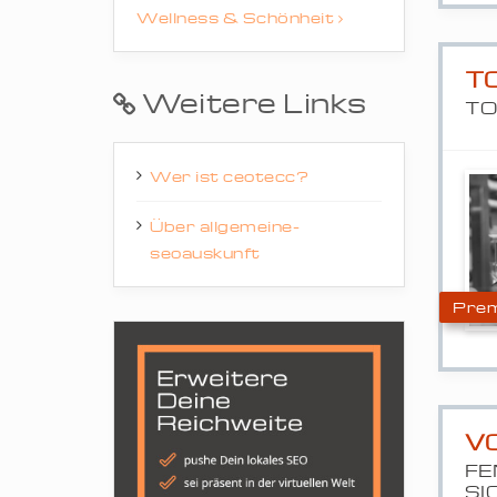
Wellness & Schönheit
T
Weitere Links
TO
Wer ist ceotecc?
Über allgemeine-
seoauskunft
Prem
V
FE
SI