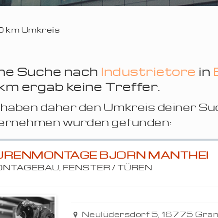
 20 km Umkreis
ne Suche nach
Industrietore
in
km ergab keine Treffer.
haben daher den Umkreis deiner Su
ernehmen wurden gefunden:
ÜRENMONTAGE BJÖRN MANTHEI
NTAGEBAU, FENSTER / TÜREN
Neulüdersdorf 5, 16775 Gra