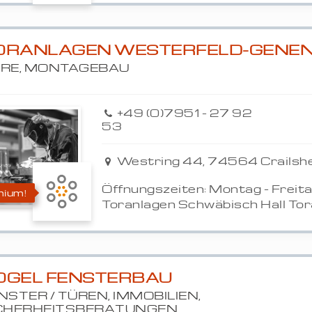
ORANLAGEN WESTERFELD-GENE
RE, MONTAGEBAU
+49 (0)7951 - 27 92
53
Westring 44, 74564 Crailsh
Öffnungszeiten: Montag - Freita
ium!
Toranlagen Schwäbisch Hall Tora
OGEL FENSTERBAU
NSTER / TÜREN, IMMOBILIEN,
CHERHEITSBERATUNGEN