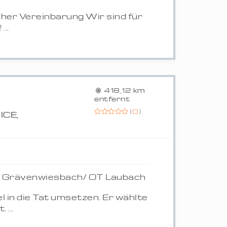
her Vereinbarung Wir sind für
..
418,12 km
entfernt
(
0
)
CE,
9 Grävenwiesbach/ OT Laubach
 in die Tat umsetzen. Er wählte
 ...