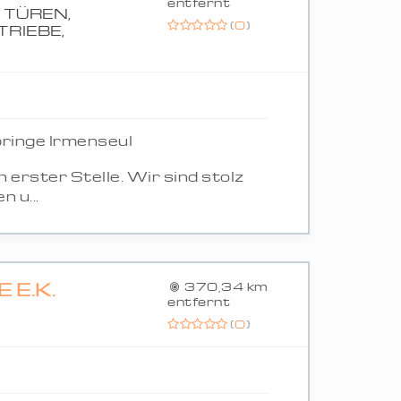
entfernt
 TÜREN,
(
0
)
RIEBE,
ringe Irmenseul
 erster Stelle. Wir sind stolz
 u...
 E.K.
370,34 km
entfernt
(
0
)