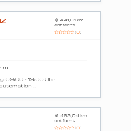
NZ
441,81 km
entfernt
(
0
)
eim
g: 09:00 - 19:00 Uhr
utomation ...
463,04 km
entfernt
(
0
)