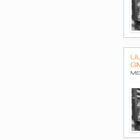
UL
M
ME