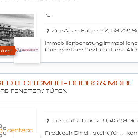
.
Zur Alten Fähre 27, 53721 S
Immobilienberatung Immobilien
Garagentore Sektionaltore Alub
ium!
REDTECH GMBH - DOORS & MORE
RE, FENSTER / TÜREN
Tiefmattstrasse 6, 4563 Ger
Fredtech GmbH steht für... - k