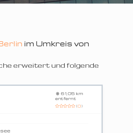
Berlin
im Umkreis von
che erweitert und folgende
61,05 km
entfernt
(
0
)
nsee