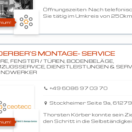
Öffnungszeiten: Nach telefonisc
Sie tätig im Umkreis von 250km! .
ium!
OERBER'S MONTAGE- SERVICE
RE, FENSTER / TÜREN, BODENBELÄGE,
ZUGSSERVICE, DIENSTLEISTUNGEN & SERVI
ANDWERKER
+49 6086 97 03 70
Stockheimer Seite 9a, 6127
Thorsten Körber konnte sein Ziel
den Schritt in die Selbständigkeit.
ium!