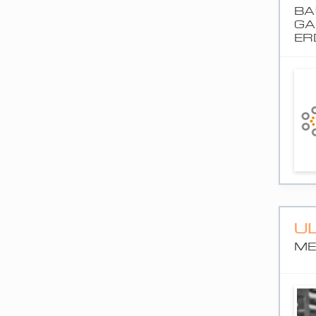
BA
GA
ER
UL
ME