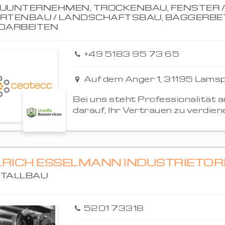
UUNTERNEHMEN, TROCKENBAU, FENSTER /
RTENBAU / LANDSCHAFTSBAU, BAGGERBET
DARBEITEN
+49 5183 95 73 65
Auf dem Anger 1, 31195 Lamsp
Bei uns steht Professionalität an
darauf, Ihr Vertrauen zu verdienen
RICH ESSELMANN INDUSTRIETORE
TALLBAU
5201 73318