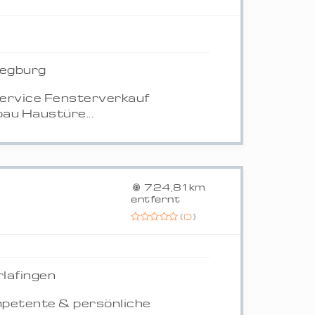
iegburg
service Fensterverkauf
au Haustüre...
724,81 km
entfernt
(
0
)
lafingen
ompetente & persönliche