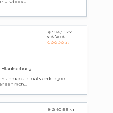
- profess...
184,17 km
entfernt
(
0
)
 Blankenburg
ernehmen einmal vordringen
nsen nich...
240,99 km