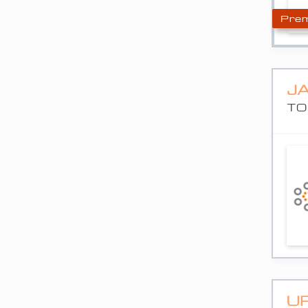
Prem
J
TO
U