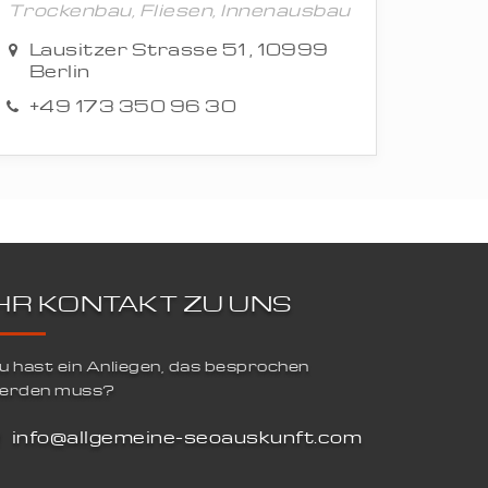
Trockenbau, Fliesen, Innenausbau
Lausitzer Strasse 51 , 10999
Berlin
+49 173 350 96 30
IHR KONTAKT ZU UNS
u hast ein Anliegen, das besprochen
erden muss?
info@allgemeine-seoauskunft.com