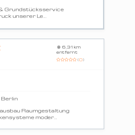
 & Grundstücksservice
uck unserer Le...
Z
6,31 km
entfernt
(
0
)
Berlin
nausbau Raumgestaltung
ensysteme moder...