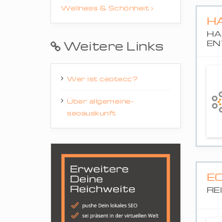
Wellness & Schönheit
H
HA
Weitere Links
EN
Wer ist ceotecc?
Über allgemeine-
seoauskunft
E
RE