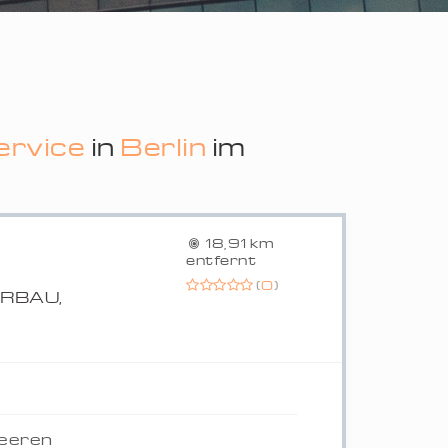
ervice
in
Berlin
im
18,91 km
entfernt
(
0
)
RBAU,
beeren