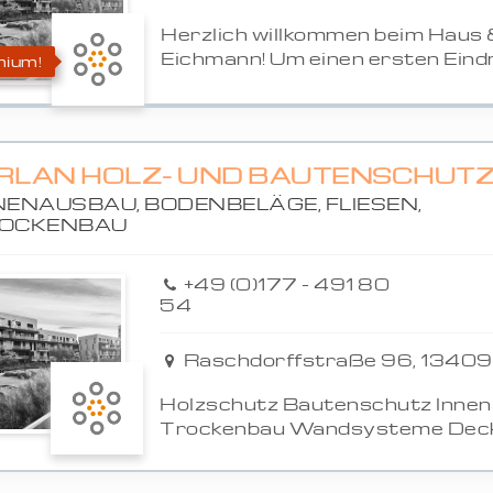
Herzlich willkommen beim Haus
Eichmann! Um einen ersten Eindr
ium!
IRLAN HOLZ- UND BAUTENSCHUT
NENAUSBAU, BODENBELÄGE, FLIESEN,
OCKENBAU
+49 (0)177 - 491 80
54
Raschdorffstraße 96, 13409 
Holzschutz Bautenschutz Inne
Trockenbau Wandsysteme Deck