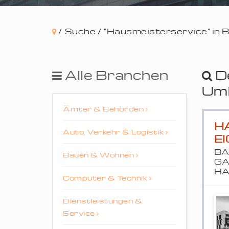
/
Suche /
"Hausmeisterservice" in B
Alle Branchen
D
Umk
Ämter & Behörden
H
Auto, Verkehr & Logistik
E
BA
Bauen & Wohnen
GA
H
Computer & Technik
Dienstleistungen &
Service