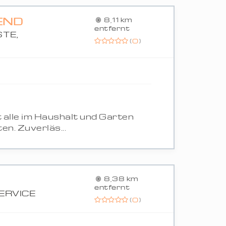
END
8,11 km
entfernt
TE,
(
0
)
alle im Haushalt und Garten
n. Zuverläs...
8,38 km
entfernt
ERVICE
(
0
)