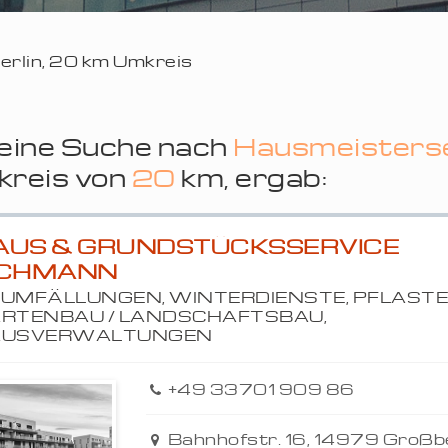
erlin, 20 km Umkreis
eine Suche nach
Hausmeisters
reis von
20
km, ergab:
AUS & GRUNDSTÜCKSSERVICE
ICHMANN
UMFÄLLUNGEN, WINTERDIENSTE, PFLASTE
RTENBAU / LANDSCHAFTSBAU,
AUSVERWALTUNGEN
+49 33701 909 86
Bahnhofstr. 16, 14979 Groß