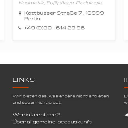
Kosmetik, Fußpflege, Podologie
Kottbusser Straße 7 , 10999
Berlin
+49 (0)30 - 614 29 96
LINKS
Wir bieten das, was andere nicht anbieten
D
und sogar richtig gut.
w
Wer ist ceotecc?
Über allgemeine-seoauskunft