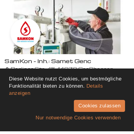
SamKon - Inh.: Samet Genc
Berliner Str. 45, 14979 Großbeeren
17,95 km von dir entfernt
Diese Website nutzt Cookies, um bestmögliche
Funktionalität bieten zu können.
Details
anzeigen
Mehr Ergebnisse anzeigen
Cookies zulassen
Nur notwendige Cookies verwenden