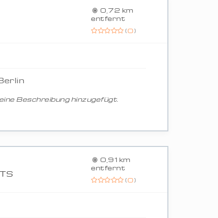
0,72 km
entfernt
(
0
)
Berlin
ine Beschreibung hinzugefügt.
0,91 km
entfernt
NTS
(
0
)