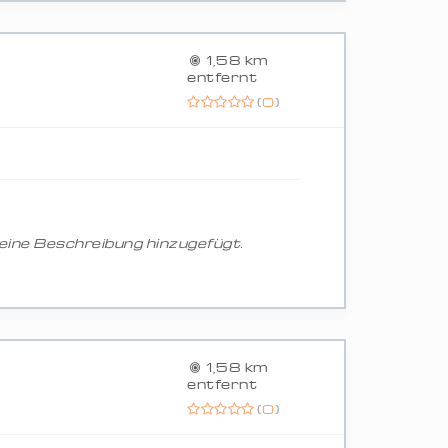
1,58 km
entfernt
(
0
)
ine Beschreibung hinzugefügt.
1,58 km
entfernt
(
0
)