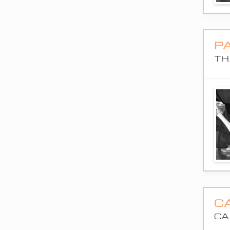
P
TH
C
CA