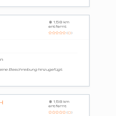
1,58 km
entfernt
(
0
)
in
ine Beschreibung hinzugefügt.
H
1,58 km
entfernt
(
0
)