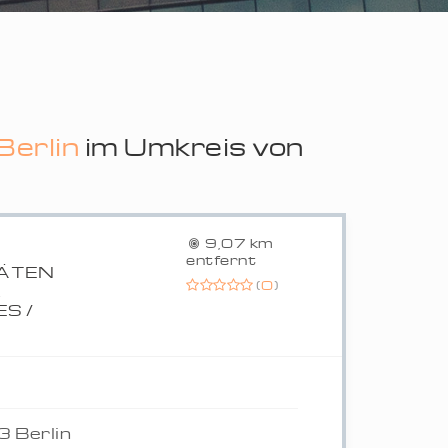
Berlin
im Umkreis von
9,07 km
entfernt
TÄTEN
(
0
)
,
S /
 Berlin