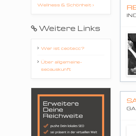
Wellness & Schönheit
R
IN
Weitere Links
Wer ist ceotecc?
Über allgemeine-
seoauskunft
S
GA