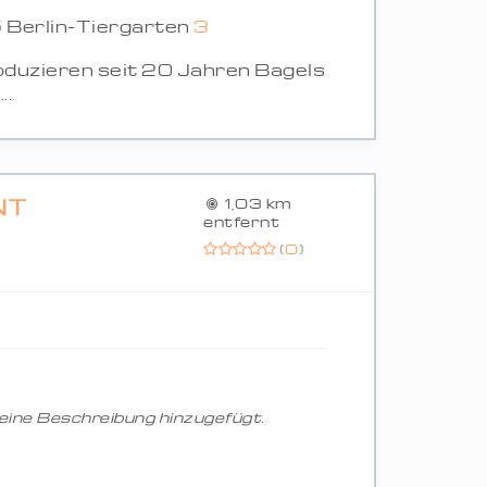
 Berlin-Tiergarten
3
duzieren seit 20 Jahren Bagels
..
NT
1,03 km
entfernt
(
0
)
ine Beschreibung hinzugefügt.